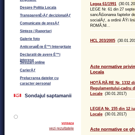
Legea 61/1991
(30.01.20
Despre Politia Locala
LEGE Nr. 61 din 27 septe
sancÅ£ionarea faptelor d
TransparenÈ›Äƒ decizionalÄƒ
socialÄƒ, a ordinii ÅŸi
Comunicate de presÄƒ
ROMÃ‚NI...
Sinteze / Raportari
Galerie foto
HCL 203/2005
(30.01.20
AnticorupÈ›ie È™i Intergritate
Declaratii de avere È™i
interese
Sesizari online
Acte normative privin
CarierÄƒ
Locala
Prelucrarea datelor cu
HOTÄ‚RÃ‚RE Nr. 1332 di
caracter personal
Regulamentului-cadru d
Locale
(30.01.2017)
Sondajul saptamanii
LEGEA Nr. 155 din 12 iu
Locale
(30.01.2017)
voteaza
vezi rezultatele
Acte normative ce ghi