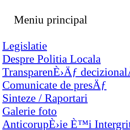
Meniu principal
Legislatie
Despre Politia Locala
TransparenÈ›Äƒ deciziona
Comunicate de presÄƒ
Sinteze / Raportari
Galerie foto
AnticorupÈ›ie È™i Intergri