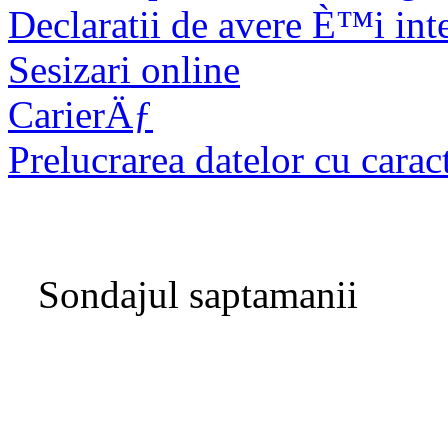
Declaratii de avere È™i int
Sesizari online
CarierÄƒ
Prelucrarea datelor cu carac
Sondajul saptamanii