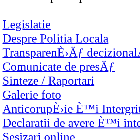
Legislatie
Despre Politia Locala
TransparenÈ›Äƒ deciziona
Comunicate de presÄƒ
Sinteze / Raportari
Galerie foto
AnticorupÈ›ie È™i Intergri
Declaratii de avere È™i int
Sesizari online