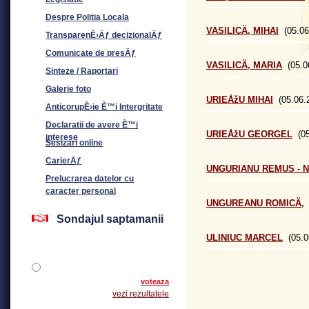
Despre Politia Locala
VASILICÄ‚ MIHAI
(05.06
TransparenÈ›Äƒ decizionalÄƒ
Comunicate de presÄƒ
VASILICÄ‚ MARIA
(05.0
Sinteze / Raportari
Galerie foto
URIEÅžU MIHAI
(05.06.
AnticorupÈ›ie È™i Intergritate
Declaratii de avere È™i
URIEÅžU GEORGEL
(05
interese
Sesizari online
CarierÄƒ
UNGURIANU REMUS - 
Prelucrarea datelor cu
caracter personal
UNGUREANU ROMICÄ‚
(
Sondajul saptamanii
ULINIUC MARCEL
(05.0
voteaza
vezi rezultatele