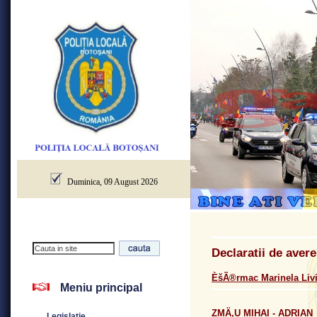
Duminica, 09 August 2026
Declaratii de aver
ÈšÃ®rmac Marinela Liv
Meniu principal
ZMÄ‚U MIHAI - ADRIAN
Legislatie