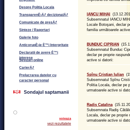
Despre Politia Locala
IANCU MIHAI
(13.12.201
TransparenÈ›Äƒ decizionalÄƒ
Subsemnatul IANCU MIHAI, 
Comunicate de presÄƒ
Locale Botoşani, declar p
familia următoarele active 
Sinteze / Raportari
Galerie foto
BUNDUC CIPRIAN
(15.1
AnticorupÈ›ie È™i Intergritate
Subsemnatul Bunduc Cipria
Declaratii de avere È™i
declar pe proprie raspund
interese
active si datorii:
Sesizari online
CarierÄƒ
Spînu Cristian Iulian
(15
Prelucrarea datelor cu
Subsemnatul Spînu Cristian
caracter personal
Politia Locala, declar pe 
urmatoarele active si dator
Sondajul saptamanii
Radis Catalina
(15.11.20
Subsemnata Radiş Cătălina,
Locala, declar pe proprie
voteaza
urmatoarele active si dator
vezi rezultatele