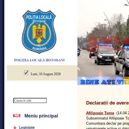
Luni, 10 August 2026
Declaratii de aver
Afilipoaie Toma
(14.04.
Meniu principal
Subsemnatul Afilipoaie To
Comunitara declar pe prop
Legislatie
urmatoarele active si dator