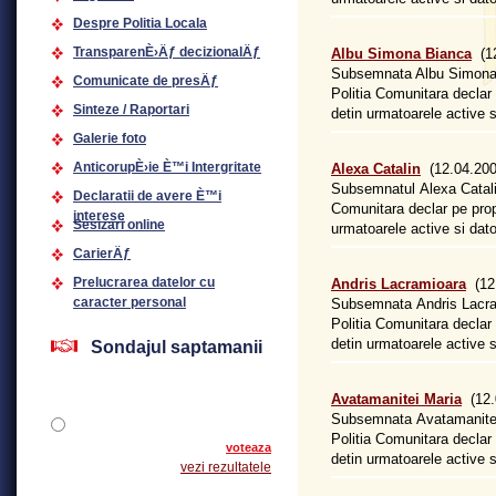
Despre Politia Locala
TransparenÈ›Äƒ decizionalÄƒ
Albu Simona Bianca
(12
Subsemnata Albu Simona B
Comunicate de presÄƒ
Politia Comunitara declar
Sinteze / Raportari
detin urmatoarele active si
Galerie foto
AnticorupÈ›ie È™i Intergritate
Alexa Catalin
(12.04.200
Subsemnatul Alexa Catalin
Declaratii de avere È™i
Comunitara declar pe prop
interese
Sesizari online
urmatoarele active si dator
CarierÄƒ
Prelucrarea datelor cu
Andris Lacramioara
(12.
caracter personal
Subsemnata Andris Lacram
Politia Comunitara declar
detin urmatoarele active si
Sondajul saptamanii
Avatamanitei Maria
(12.
Subsemnata Avatamanitei 
Politia Comunitara declar
voteaza
detin urmatoarele active si
vezi rezultatele