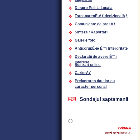
Despre Politia Locala
TransparenÈ›Äƒ decizionalÄƒ
Comunicate de presÄƒ
Sinteze / Raportari
Galerie foto
AnticorupÈ›ie È™i Intergritate
Declaratii de avere È™i
interese
Sesizari online
CarierÄƒ
Prelucrarea datelor cu
caracter personal
Sondajul saptamanii
voteaza
vezi rezultatele