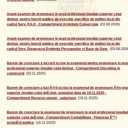
Anunt examen de promovare in grad profesional imediat superior celui
detinut, pentru functii publice de executie specifice de politist local din
cadrul Serv. P.A.D - Compartiment Activitate Comerciala
(03.08.2026)
Anunt examen de promovare in grad profesional imediat superior celui
detinut, pentru functii publice de executie specifice de politist local din
cadrul Serv. Dispecerat Evidenta Persoanelor si Baze de Date
(03.08.202
Barem de corectare a lucrarii scrise la examenul pentru promovare in gra
profesional superior imediat celui detinut - Compartiment Disciplina in
constructii
(20.11.2025)
Barem de corectare a lucrÄƒrii scrise la examenul de promovare Ã®n gra
superior imediat celui deÈ›inut, organizat data de 19.11.2025 -
Compartiment Resurse umane - salarizare
(19.11.2025)
Barem de corectare la examenul de promovare in grad profesional imediat
superior celui deÈ›inut - Compartiment Contabilitate - Financiar È™i
achiziÈ›ii publice
(18.11.2025)