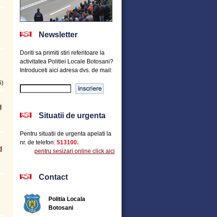
Newsletter
Doriti sa primiti stiri referitoare la
activitatea Politiei Locale Botosani?
Introduceti aici adresa dvs. de mail:
6)
d
Situatii de urgenta
Pentru situatii de urgenta apelati la
nr. de telefon:
513100.
d
pentru sesizari online click aici
Contact
Politia Locala
Botosani