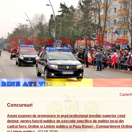
Carier
Concursuri
Anunt examen de promovare in grad profesional imediat superior celui
detinut, pentru functii publice de executie specifice de politist local din
cadrul Serv. Ordine si Liniste publica si Paza Bunuri - Compartiment Ordin
si Liniste publica
(03.08.2026)