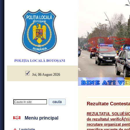
Joi, 06 August 2026
Rezultate Contesta
REZULTATUL SOLUÈšION
Meniu principal
de rezultatul verificÄƒri
recrutare organizat pen
specifice vacante de poli
Legislatie