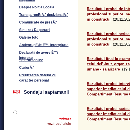
Despre Politia Locala
Rezultatul probei de in
profesional superior im
TransparenÈ›Äƒ decizionalÄƒ
in constructii
(20.11.202
Comunicate de presÄƒ
Sinteze / Raportari
Rezultatul probei scris
Galerie foto
profesional superior im
in constructii
(20.11.202
AnticorupÈ›ie È™i Intergritate
Declaratii de avere È™i
interese
Rezultatul final la exa
Sesizari online
celui deÈ›inut, organiz
CarierÄƒ
umane - salarizare
(19.1
Prelucrarea datelor cu
caracter personal
Rezultatul probei inte
superior imediat celui d
Sondajul saptamanii
Compartiment Resurse u
Rezultatul probei scri
superior imediat celui d
voteaza
Compartiment Resurse u
vezi rezultatele