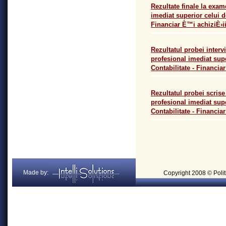
Rezultate finale la exa
imediat superior celui d
Financiar È™i achiziÈ›i
Rezultatul probei inter
profesional imediat sup
Contabilitate - Financia
Rezultatul probei scris
profesional imediat sup
Contabilitate - Financia
Made by:
Copyright 2008 © Politi