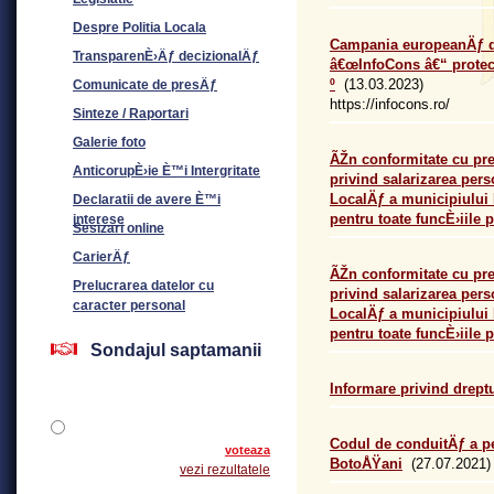
Despre Politia Locala
Campania europeanÄƒ de
TransparenÈ›Äƒ decizionalÄƒ
â€œInfoCons â€“ protect
º
(13.03.2023)
Comunicate de presÄƒ
https://infocons.ro/
Sinteze / Raportari
Galerie foto
ÃŽn conformitate cu prev
AnticorupÈ›ie È™i Intergritate
privind salarizarea pers
LocalÄƒ a municipiului
Declaratii de avere È™i
pentru toate funcÈ›iile 
interese
Sesizari online
CarierÄƒ
ÃŽn conformitate cu prev
Prelucrarea datelor cu
privind salarizarea pers
caracter personal
LocalÄƒ a municipiului
pentru toate funcÈ›iile 
Sondajul saptamanii
Informare privind dreptu
Codul de conduitÄƒ a p
voteaza
BotoÅŸani
(27.07.2021)
vezi rezultatele