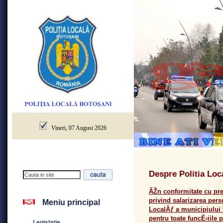
Vineri, 07 August 2026
Despre Politia Loc
ÃŽn conformitate cu prev
privind salarizarea pers
Meniu principal
LocalÄƒ a municipiului
pentru toate funcÈ›iile 
Legislatie