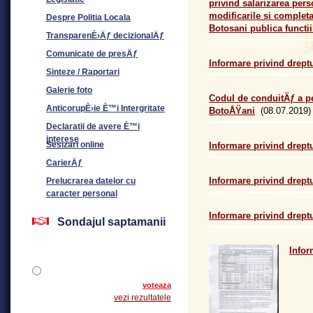
privind salarizarea pers
modificarile si completa
Despre Politia Locala
Botosani publica functiil
TransparenÈ›Äƒ decizionalÄƒ
Comunicate de presÄƒ
Informare privind dreptu
Sinteze / Raportari
Galerie foto
Codul de conduitÄƒ a p
AnticorupÈ›ie È™i Intergritate
BotoÅŸani
(08.07.2019)
Declaratii de avere È™i
interese
Sesizari online
Informare privind dreptu
CarierÄƒ
Informare privind dreptu
Prelucrarea datelor cu
caracter personal
Informare privind dreptu
Sondajul saptamanii
Infor
voteaza
vezi rezultatele